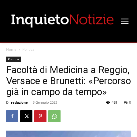
Home
Politica
Politica
Facoltà di Medicina a Reggio,
Versace e Brunetti: «Percorso
già in campo da tempo»
Di
redazione
-
3 Gennaio 2023
489
0