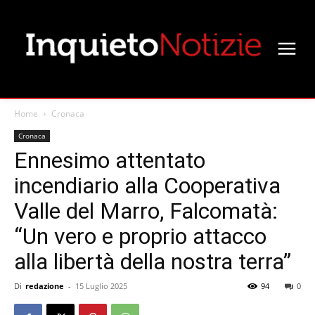
Home
Cronaca
Cronaca
Ennesimo attentato
incendiario alla Cooperativa
Valle del Marro, Falcomatà:
“Un vero e proprio attacco
alla libertà della nostra terra”
Di
redazione
-
15 Luglio 2025
94
0