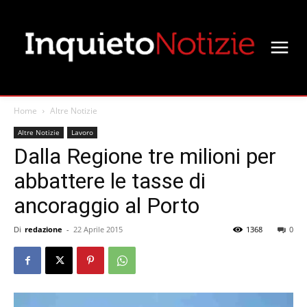
Home
Altre Notizie
Altre Notizie
Lavoro
Dalla Regione tre milioni per
abbattere le tasse di
ancoraggio al Porto
Di
redazione
-
22 Aprile 2015
1368
0