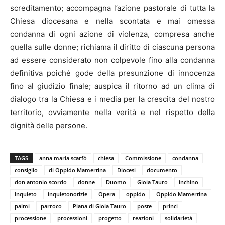
screditamento; accompagna l’azione pastorale di tutta la
Chiesa diocesana e nella scontata e mai omessa
condanna di ogni azione di violenza, compresa anche
quella sulle donne; richiama il diritto di ciascuna persona
ad essere considerato non colpevole fino alla condanna
definitiva poiché gode della presunzione di innocenza
fino al giudizio finale; auspica il ritorno ad un clima di
dialogo tra la Chiesa e i media per la crescita del nostro
territorio, ovviamente nella verità e nel rispetto della
dignità delle persone.
TAGS
anna maria scarfò
chiesa
Commissione
condanna
consiglio
di Oppido Mamertina
Diocesi
documento
don antonio scordo
donne
Duomo
Gioia Tauro
inchino
Inquieto
inquietonotizie
Opera
oppido
Oppido Mamertina
palmi
parroco
Piana di Gioia Tauro
poste
princi
processione
processioni
progetto
reazioni
solidarietà