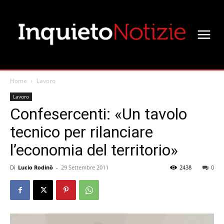
Home
Lavoro
Lavoro
Confesercenti: «Un tavolo
tecnico per rilanciare
l’economia del territorio»
Di
Lucio Rodinò
-
29 Settembre 2011
2438
0