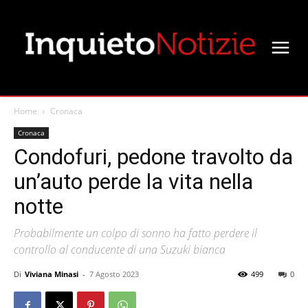
Home
Cronaca
Cronaca
Condofuri, pedone travolto da
un’auto perde la vita nella
notte
Probabilmente un colpo di sonno ha fatto perdere il
controllo al conducente di una Suzuki bianca
Di
Viviana Minasi
-
7 Agosto 2023
499
0