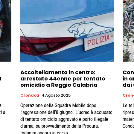
Accoltellamento in centro:
Cond
I
arrestato 44enne per tentato
in 
omicidio a Reggio Calabria
dai
Cronaca
4 Agosto 2025
Cron
Operazione della Squadra Mobile dopo
Le te
i a
l’aggressione dell’8 giugno. L’uomo è accusato
ripre
di tentato omicidio aggravato e porto illegale
materi
d’arma, su provvedimento della Procura.
Condo
Indagini ancora in corso.