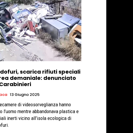
ofuri, scarica rifiuti speciali
area demaniale: denunciato
 Carabinieri
aca
13 Giugno 2025
lecamere di videosorveglianza hanno
so l’uomo mentre abbandonava plastica e
ali inerti vicino all’isola ecologica di
furi.