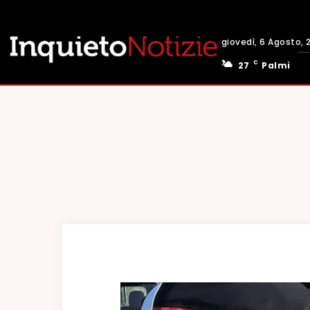
giovedì, 6 Agosto, 
C
27
Palmi