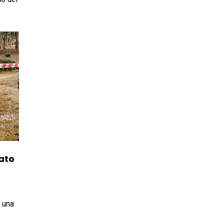
ato
i una