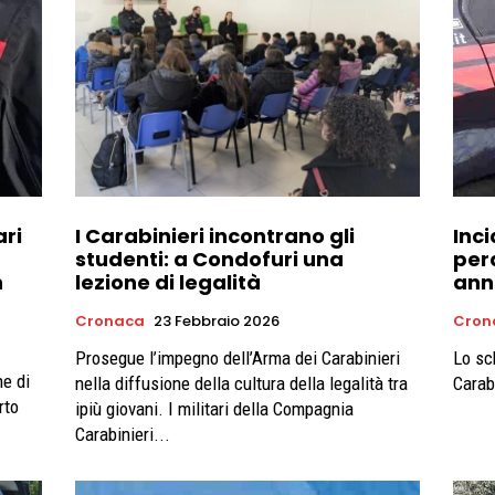
ari
I Carabinieri incontrano gli
Inc
studenti: a Condofuri una
perd
n
lezione di legalità
ann
Cronaca
23 Febbraio 2026
Cron
Prosegue l’impegno dell’Arma dei Carabinieri
Lo sc
ne di
nella diffusione della cultura della legalità tra
Carabi
rto
ipiù giovani. I militari della Compagnia
Carabinieri...