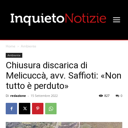
Home
Ambiente
Ambiente
Chiusura discarica di
Melicuccà, avv. Saffioti: «Non
tutto è perduto»
Di
redazione
-
15 Settembre 2022
827
0