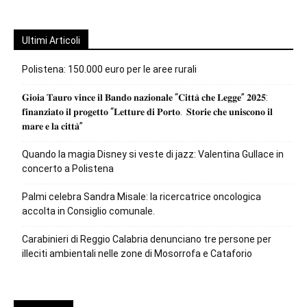
Ultimi Articoli
Polistena: 150.000 euro per le aree rurali
𝐆𝐢𝐨𝐢𝐚 𝐓𝐚𝐮𝐫𝐨 𝐯𝐢𝐧𝐜𝐞 𝐢𝐥 𝐁𝐚𝐧𝐝𝐨 𝐧𝐚𝐳𝐢𝐨𝐧𝐚𝐥𝐞 “𝐂𝐢𝐭𝐭𝐚̀ 𝐜𝐡𝐞 𝐋𝐞𝐠𝐠𝐞” 𝟐𝟎𝟐𝟓:
𝐟𝐢𝐧𝐚𝐧𝐳𝐢𝐚𝐭𝐨 𝐢𝐥 𝐩𝐫𝐨𝐠𝐞𝐭𝐭𝐨 “𝐋𝐞𝐭𝐭𝐮𝐫𝐞 𝐝𝐢 𝐏𝐨𝐫𝐭𝐨. 𝐒𝐭𝐨𝐫𝐢𝐞 𝐜𝐡𝐞 𝐮𝐧𝐢𝐬𝐜𝐨𝐧𝐨 𝐢𝐥
𝐦𝐚𝐫𝐞 𝐞 𝐥𝐚 𝐜𝐢𝐭𝐭𝐚̀”
Quando la magia Disney si veste di jazz: Valentina Gullace in
concerto a Polistena
Palmi celebra Sandra Misale: la ricercatrice oncologica
accolta in Consiglio comunale.
Carabinieri di Reggio Calabria denunciano tre persone per
illeciti ambientali nelle zone di Mosorrofa e Cataforio