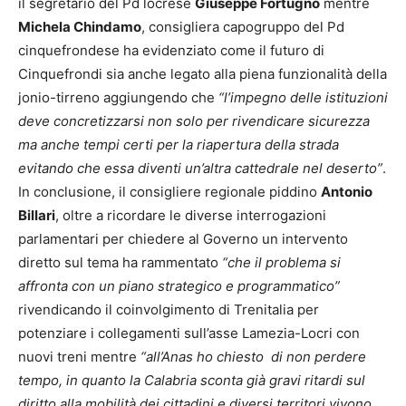
il segretario del Pd locrese
Giuseppe Fortugno
mentre
Michela Chindamo
, consigliera capogruppo del Pd
cinquefrondese ha evidenziato come il futuro di
Cinquefrondi sia anche legato alla piena funzionalità della
jonio-tirreno aggiungendo che
“l’impegno delle istituzioni
deve concretizzarsi non solo per rivendicare sicurezza
ma anche tempi certi per la riapertura della strada
evitando che essa diventi un’altra cattedrale nel deserto”
.
In conclusione, il consigliere regionale piddino
Antonio
Billari
, oltre a ricordare le diverse interrogazioni
parlamentari per chiedere al Governo un intervento
diretto sul tema ha rammentato
“che il problema si
affronta con un piano strategico e programmatico”
rivendicando il coinvolgimento di Trenitalia per
potenziare i collegamenti sull’asse Lamezia-Locri con
nuovi treni mentre
“all’Anas ho chiesto di non perdere
tempo, in quanto la Calabria sconta già gravi ritardi sul
diritto alla mobilità dei cittadini e diversi territori vivono