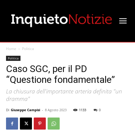
Home
Politica
Politica
Caso SGC, per il PD
“Questione fondamentale”
La chiusura dell'importante arteria definita "un
dramma"
Di
Giuseppe Campisi
-
8 Agosto 2023
1133
0