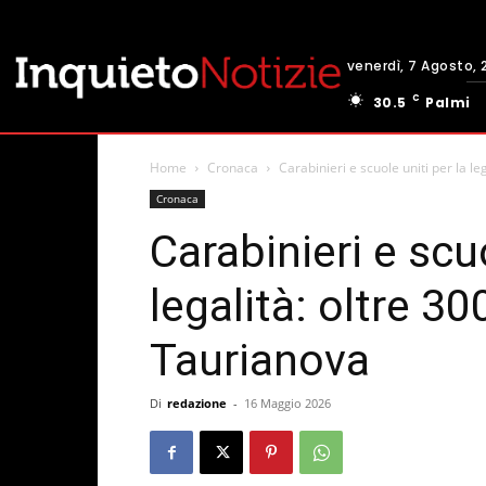
venerdì, 7 Agosto, 
C
30.5
Palmi
Home
Cronaca
Carabinieri e scuole uniti per la leg
Cronaca
Carabinieri e scuo
legalità: oltre 30
Taurianova
Di
redazione
-
16 Maggio 2026