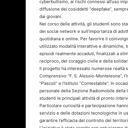
cyberbullismo, ai rischi connessi all’uso imp
diffusione dei cosiddetti “deepfake”, sempre
dai giovani.
Nel corso delle attività, gli studenti sono st
dei social network e sull’importanza di adot
quotidiana e online. Per favorire il coinvolg
utilizzato modalità interattive e dinamiche, tr
episodi realmente accaduti, finalizzati a stim
reciproco, del coraggio civile e della solidar
Il progetto ha interessato numerose realtà sco
Comprensivo “F. S. Alessio-Monteleone”, l’Isti
“Pascoli” e l’Istituto “Contestabile”. In occa
personale della Sezione Radiomobile della C
studenti le principali attività di pronto inte
Particolare curiosità e partecipazione hanno
servizio e delle dotazioni tecnologiche in us
garantire l’efficacia del controllo del territor
L’iniziativa è stata accolta con entusiasmo d