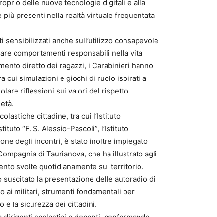
roprio delle nuove tecnologie digitali e alla
 più presenti nella realtà virtuale frequentata
ati sensibilizzati anche sull’utilizzo consapevole
tare comportamenti responsabili nella vita
imento diretto dei ragazzi, i Carabinieri hanno
a cui simulazioni e giochi di ruolo ispirati a
olare riflessioni sui valori del rispetto
ietà.
lastiche cittadine, tra cui l’Istituto
tuto “F. S. Alessio-Pascoli”, l’Istituto
sione degli incontri, è stato inoltre impiegato
ompagnia di Taurianova, che ha illustrato agli
rvento svolte quotidianamente sul territorio.
 suscitato la presentazione delle autoradio di
o ai militari, strumenti fondamentali per
io e la sicurezza dei cittadini.
a dirigenti scolastici e docenti, confermando