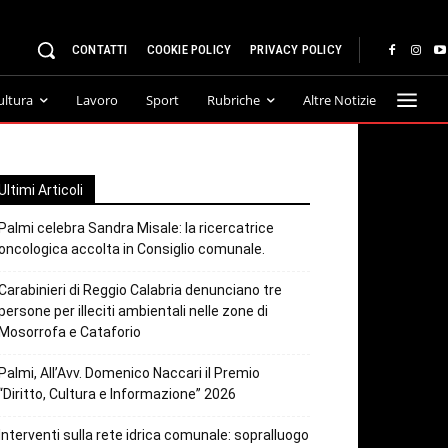
CONTATTI
COOKIE POLICY
PRIVACY POLICY
ultura
Lavoro
Sport
Rubriche
Altre Notizie
Ultimi Articoli
Palmi celebra Sandra Misale: la ricercatrice
oncologica accolta in Consiglio comunale.
Carabinieri di Reggio Calabria denunciano tre
persone per illeciti ambientali nelle zone di
Mosorrofa e Cataforio
Palmi, All’Avv. Domenico Naccari il Premio
“Diritto, Cultura e Informazione” 2026
Interventi sulla rete idrica comunale: sopralluogo