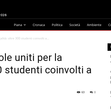
2026
Piana
Cronaca
Politica
Società
Ambiente
C
alità: oltre 300 studenti coinvolti a...
le uniti per la
0 studenti coinvolti a
63
0