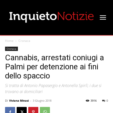
Home
Cronaca
Cronaca
Cannabis, arrestati coniugi a
Palmi per detenzione ai fini
dello spaccio
Si tratta di Antonio Papasergio e Antonella Spirlì; i due si
trovano ai domiciliari
Di
Viviana Minasi
-
3 Giugno 2018
3916
0