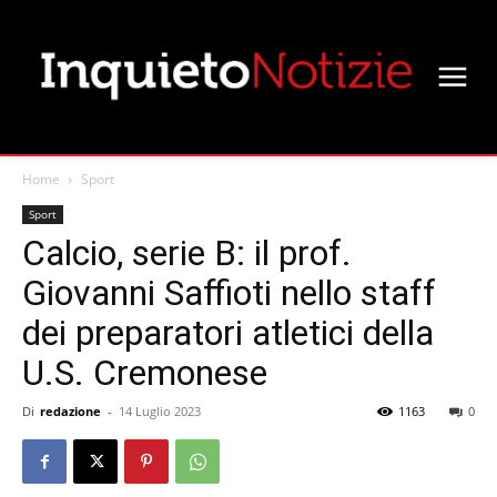
Home
Sport
Sport
Calcio, serie B: il prof.
Giovanni Saffioti nello staff
dei preparatori atletici della
U.S. Cremonese
Di
redazione
-
14 Luglio 2023
1163
0