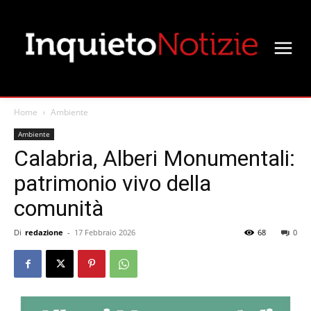
Home
Ambiente
Ambiente
Calabria, Alberi Monumentali:
patrimonio vivo della
comunità
Di
redazione
-
17 Febbraio 2026
68
0