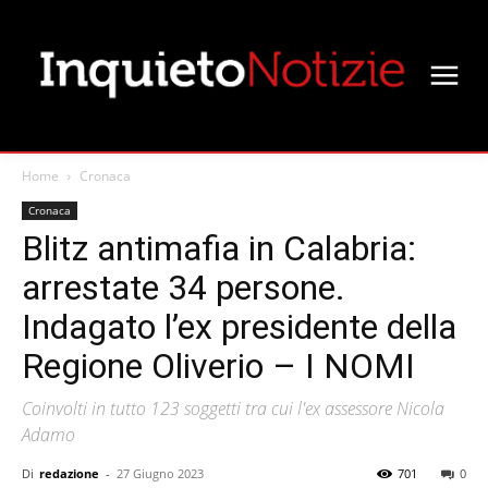
Home
Cronaca
Cronaca
Blitz antimafia in Calabria:
arrestate 34 persone.
Indagato l’ex presidente della
Regione Oliverio – I NOMI
Coinvolti in tutto 123 soggetti tra cui l'ex assessore Nicola
Adamo
Di
redazione
-
27 Giugno 2023
701
0