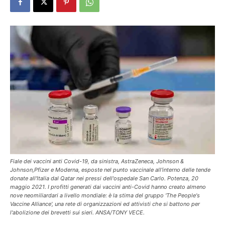
Fiale dei vaccini anti Covid-19, da sinistra, AstraZeneca, Johnson &
Johnson,Pfizer e Moderna, esposte nel punto vaccinale all'interno delle tende
donate all'Italia dal Qatar nei pressi dell'ospedale San Carlo. Potenza, 20
maggio 2021. I profitti generati dai vaccini anti-Covid hanno creato almeno
nove neomiliardari a livello mondiale: è la stima del gruppo 'The People's
Vaccine Alliance', una rete di organizzazioni ed attivisti che si battono per
l'abolizione dei brevetti sui sieri. ANSA/TONY VECE.