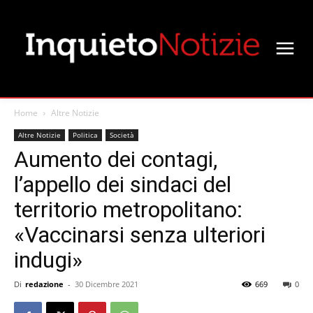
Home
Altre Notizie
Altre Notizie
Politica
Società
Aumento dei contagi,
l’appello dei sindaci del
territorio metropolitano:
«Vaccinarsi senza ulteriori
indugi»
Di
redazione
-
30 Dicembre 2021
669
0