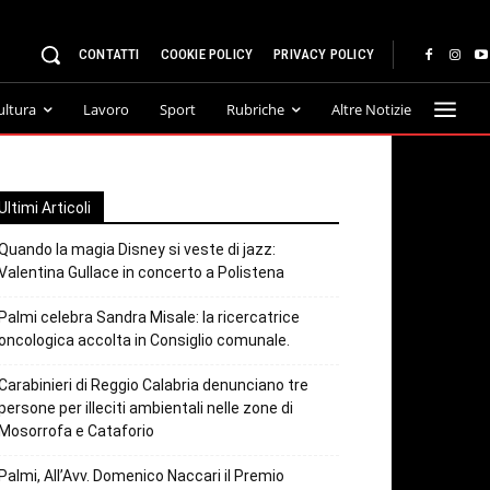
CONTATTI
COOKIE POLICY
PRIVACY POLICY
ultura
Lavoro
Sport
Rubriche
Altre Notizie
Ultimi Articoli
Quando la magia Disney si veste di jazz:
Valentina Gullace in concerto a Polistena
Palmi celebra Sandra Misale: la ricercatrice
oncologica accolta in Consiglio comunale.
Carabinieri di Reggio Calabria denunciano tre
persone per illeciti ambientali nelle zone di
Mosorrofa e Cataforio
Palmi, All’Avv. Domenico Naccari il Premio