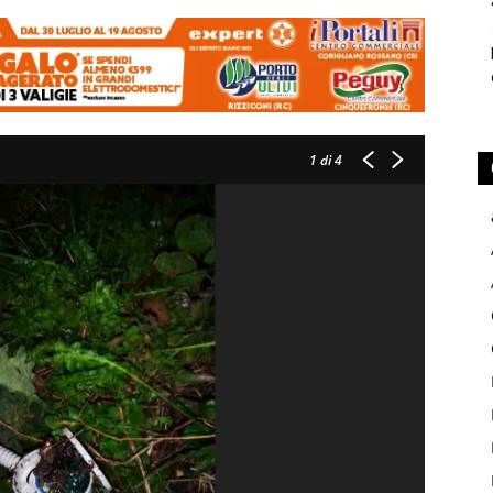
1
di 4