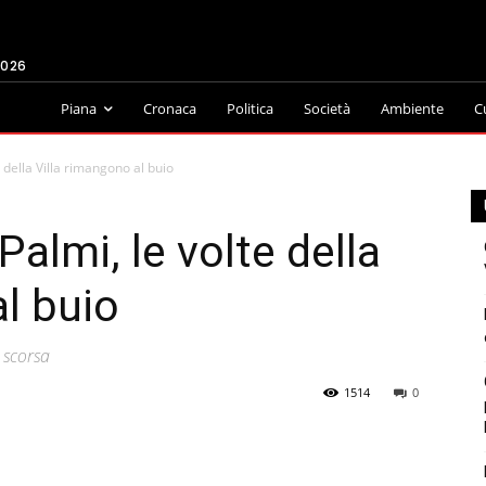
2026
Piana
Cronaca
Politica
Società
Ambiente
C
e della Villa rimangono al buio
Palmi, le volte della
al buio
 scorsa
1514
0