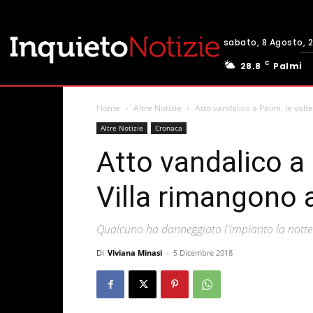
sabato, 8 Agosto, 
C
28.8
Palmi
Home
Altre Notizie
Atto vandalico a Palmi, le volt
Altre Notizie
Cronaca
Atto vandalico a 
Villa rimangono 
Qualcuno ha danneggiato l'impianto la notte
Di
Viviana Minasi
-
5 Dicembre 2018