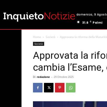
domenica, 9 Agost
C
31.6
Palmi
Home
Società
Approvata la riforma della Maturit
Società
Approvata la rifo
cambia l’Esame, 
Di
redazione
-
29 Ottobre 2025