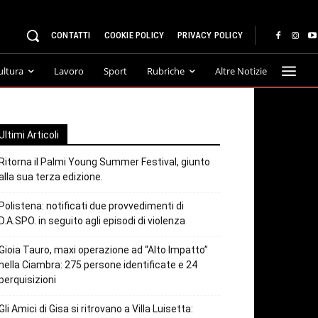
CONTATTI
COOKIE POLICY
PRIVACY POLICY
ultura
Lavoro
Sport
Rubriche
Altre Notizie
Ultimi Articoli
Ritorna il Palmi Young Summer Festival, giunto
alla sua terza edizione.
Polistena: notificati due provvedimenti di
D.A.SPO. in seguito agli episodi di violenza
Gioia Tauro, maxi operazione ad “Alto Impatto”
nella Ciambra: 275 persone identificate e 24
perquisizioni
Gli Amici di Gisa si ritrovano a Villa Luisetta: