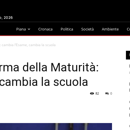
o, 2026
Piana
Cronaca
Politica
Società
Ambiente
C
à: cambia l’Esame, cambia la scuola
rma della Maturità:
cambia la scuola
82
0