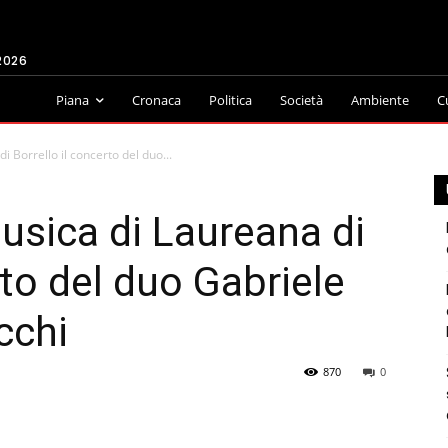
2026
Piana
Cronaca
Politica
Società
Ambiente
C
i Borrello il concerto del duo...
Musica di Laureana di
rto del duo Gabriele
cchi
870
0