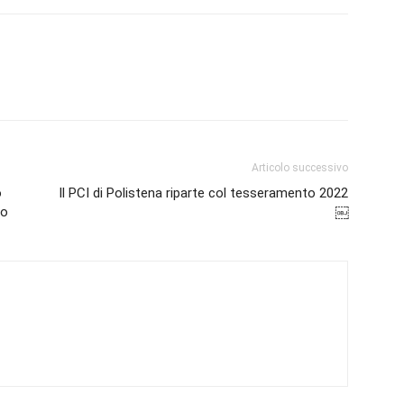
Articolo successivo
o
Il PCI di Polistena riparte col tesseramento 2022
so
￼