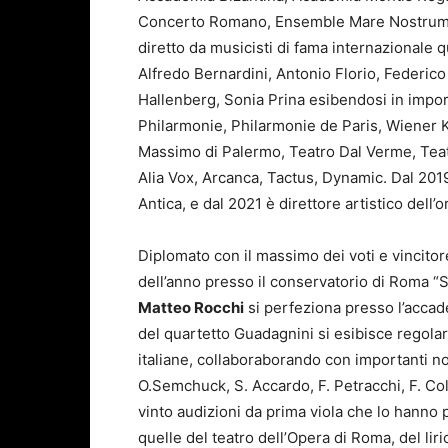
Concerto Romano, Ensemble Mare Nostrum, C
diretto da musicisti di fama internazionale q
Alfredo Bernardini, Antonio Florio, Federi
Hallenberg, Sonia Prina esibendosi in impor
Philarmonie, Philarmonie de Paris, Wiener
Massimo di Palermo, Teatro Dal Verme, Teatr
Alia Vox, Arcanca, Tactus, Dynamic. Dal 2019
Antica, e dal 2021 è direttore artistico del
Diplomato con il massimo dei voti e vincitor
dell’anno presso il conservatorio di Roma “S
Matteo Rocchi
si perfeziona presso l’accad
del quartetto Guadagnini si esibisce regola
italiane, collaboraborando con importanti n
O.Semchuck, S. Accardo, F. Petracchi, F. Coll
vinto audizioni da prima viola che lo hanno 
quelle del teatro dell’Opera di Roma, del lir