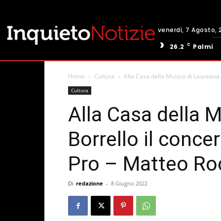
venerdì, 7 Agosto, 
C
26.2
Palmi
Home
Cultura
Alla Casa della Musica di Laureana d
Cultura
Alla Casa della 
Borrello il conce
Pro – Matteo Ro
Di
redazione
-
8 Giugno 2022