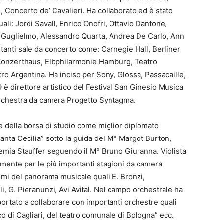
oncerto de’ Cavalieri. Ha collaborato ed è stato
uali: Jordi Savall, Enrico Onofri, Ottavio Dantone,
co Guglielmo, Alessandro Quarta, Andrea De Carlo, Ann
tanti sale da concerto come: Carnegie Hall, Berliner
 Konzerthaus, Elbphilarmonie Hamburg, Teatro
o Argentina. Ha inciso per Sony, Glossa, Passacaille,
 è direttore artistico del Festival San Ginesio Musica
l’orchestra da camera Progetto Syntagma.
e della borsa di studio come miglior diplomato
anta Cecilia” sotto la guida del M° Margot Burton,
emia Stauffer seguendo il M° Bruno Giuranna. Violista
rmente per le più importanti stagioni da camera
omi del panorama musicale quali E. Bronzi,
i, G. Pieranunzi, Avi Avital. Nel campo orchestrale ha
portato a collaborare con importanti orchestre quali
ico di Cagliari, del teatro comunale di Bologna” ecc.