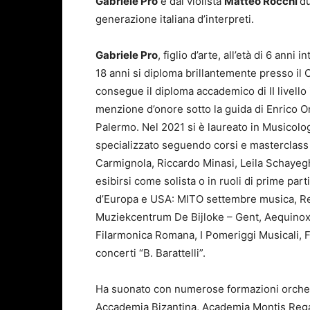
Gabriele Pro
e dal violista
Matteo Rocchi
du
generazione italiana d’interpreti.
Gabriele Pro
, figlio d’arte, all’età di 6 ann
18 anni si diploma brillantemente presso il C
consegue il diploma accademico di II livello 
menzione d’onore sotto la guida di Enrico On
Palermo. Nel 2021 si è laureato in Musicolog
specializzato seguendo corsi e masterclass c
Carmignola, Riccardo Minasi, Leila Schayegh.
esibirsi come solista o in ruoli di prime part
d’Europa e USA: MITO settembre musica, R
Muziekcentrum De Bijloke – Gent, Aequinox 
Filarmonica Romana, I Pomeriggi Musicali, F
concerti “B. Barattelli”.
Ha suonato con numerose formazioni orchest
Accademia Bizantina, Academia Montis Rega