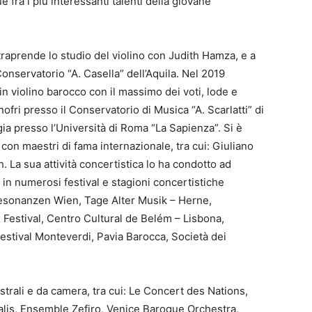
e fra i più interessanti talenti della giovane
i intraprende lo studio del violino con Judith Hamza, e a
onservatorio “A. Casella” dell’Aquila. Nel 2019
in violino barocco con il massimo dei voti, lode e
ofri presso il Conservatorio di Musica “A. Scarlatti” di
ia presso l’Università di Roma “La Sapienza”. Si è
on maestri di fama internazionale, tra cui: Giuliano
 La sua attività concertistica lo ha condotto ad
i in numerosi festival e stagioni concertistiche
esonanzen Wien, Tage Alter Musik – Herne,
Festival, Centro Cultural de Belém – Lisbona,
estival Monteverdi, Pavia Barocca, Società dei
rali e da camera, tra cui: Le Concert des Nations,
lis, Ensemble Zefiro, Venice Baroque Orchestra,