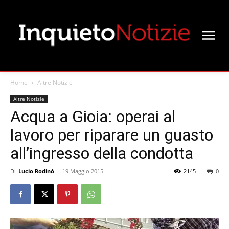
Home
Altre Notizie
Altre Notizie
Acqua a Gioia: operai al
lavoro per riparare un guasto
all’ingresso della condotta
Di
Lucio Rodinò
-
19 Maggio 2015
2145
0