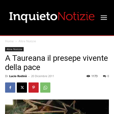
Home
Altre Notizie
Altre Notizie
A Taureana il presepe vivente
della pace
Di
Lucio Rodinò
-
20 Dicembre 2011
1173
0