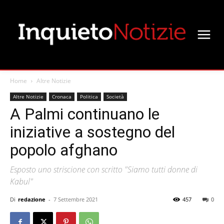
Home
Altre Notizie
Altre Notizie
Cronaca
Politica
Società
A Palmi continuano le
iniziative a sostegno del
popolo afghano
Esposto uno striscione con scritto "Siamo tutti donne di
Kabul"
Di
redazione
-
7 Settembre 2021
457
0