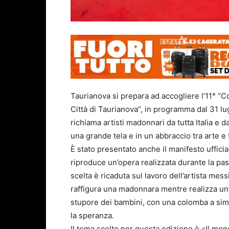
Taurianova si prepara ad accogliere l’11° “
Città di Taurianova”, in programma dal 31 l
richiama artisti madonnari da tutta Italia e da
una grande tela e in un abbraccio tra arte e 
È stato presentato anche il manifesto uffici
riproduce un’opera realizzata durante la pa
scelta è ricaduta sul lavoro dell’artista m
raffigura una madonnara mentre realizza un
stupore dei bambini, con una colomba a simb
la speranza.
Il tema scelto per questa edizione è «Il mon