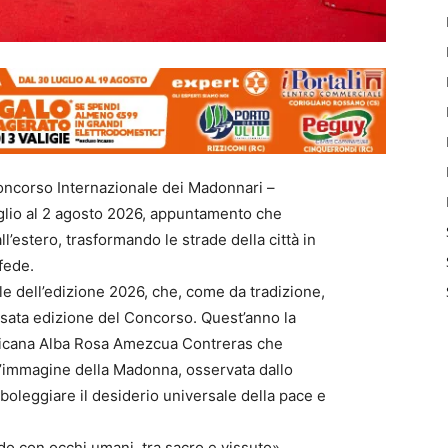
Concorso Internazionale dei Madonnari –
uglio al 2 agosto 2026, appuntamento che
ll’estero, trasformando le strade della città in
fede.
ale dell’edizione 2026, che, come da tradizione,
ssata edizione del Concorso. Quest’anno la
essicana Alba Rosa Amezcua Contreras che
’immagine della Madonna, osservata dallo
oleggiare il desiderio universale della pace e
do con occhi umani, tra sacro e vissuto»,