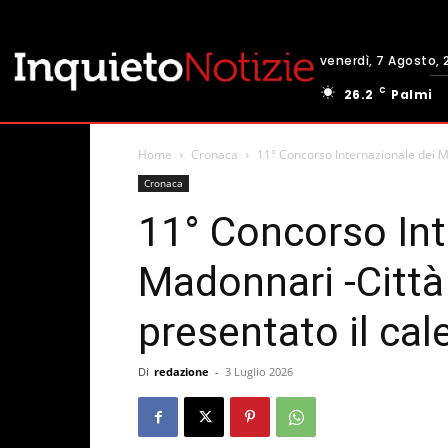
venerdì, 7 Agosto, 
C
26.2
Palmi
Home
Cronaca
11° Concorso Internazionale dei M
Cronaca
11° Concorso Int
Madonnari -Città
presentato il ca
Di
redazione
-
3 Luglio 2026