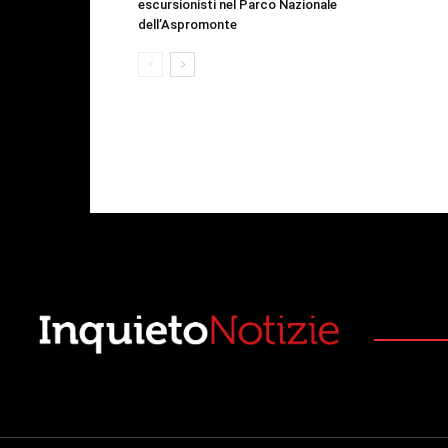
escursionisti nel Parco Nazionale
dell’Aspromonte