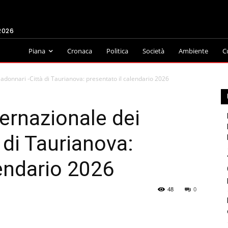
2026
Piana
Cronaca
Politica
Società
Ambiente
C
adonnari -Città di Taurianova: presentato il calendario 2026
ernazionale dei
 di Taurianova:
lendario 2026
48
0