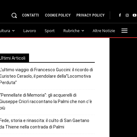
CONTATTI
COOKIE POLICY
PRIVACY POLICY
ultura
Lavoro
Sport
Rubriche
Altre Notizie
Ultimi Articoli
L’ultimo viaggio di Francesco Guccini: il ricordo di
Euristeo Ceraolo, il pendolare della”Locomotiva
Perduta”
“Pennellate di Memoria”: gli acquerelli di
Giuseppe Cricrì raccontano la Palmi che non c’è
più
Fede, storia e rinascita: il culto di San Gaetano
da Thiene nella contrada di Palmi