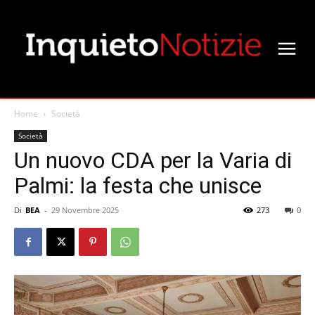
Home
Società
Società
Un nuovo CDA per la Varia di
Palmi: la festa che unisce
Di
BEA
-
29 Novembre 2025
273
0