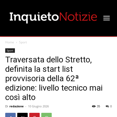
Home
Sport
Sport
Traversata dello Stretto,
definita la start list
provvisoria della 62ª
edizione: livello tecnico mai
così alto
Di
redazione
-
10 Giugno 2026
35
0