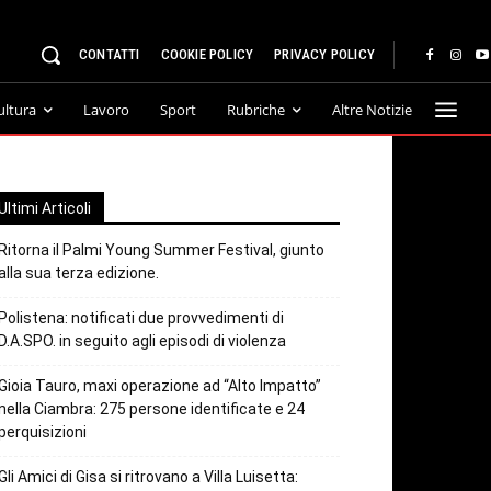
CONTATTI
COOKIE POLICY
PRIVACY POLICY
ultura
Lavoro
Sport
Rubriche
Altre Notizie
Ultimi Articoli
Ritorna il Palmi Young Summer Festival, giunto
alla sua terza edizione.
Polistena: notificati due provvedimenti di
D.A.SPO. in seguito agli episodi di violenza
Gioia Tauro, maxi operazione ad “Alto Impatto”
nella Ciambra: 275 persone identificate e 24
perquisizioni
Gli Amici di Gisa si ritrovano a Villa Luisetta: