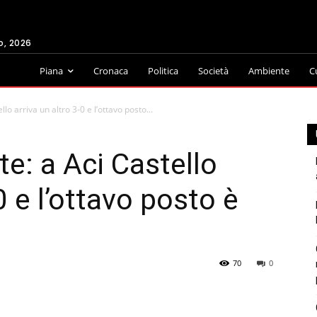
o, 2026
Piana
Cronaca
Politica
Società
Ambiente
C
lo arriva un altro 3-0 e l’ottavo posto...
e: a Aci Castello
0 e l’ottavo posto è
70
0