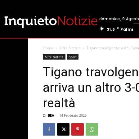
domenica, 9 Agost
C
31.6
Palmi
Home
Altre Notizie
Tigano travolgente: a Aci Castel
Altre Notizie
Sport
Tigano travolgent
arriva un altro 3-
realtà
Di
BEA
-
14 Febbraio 2026