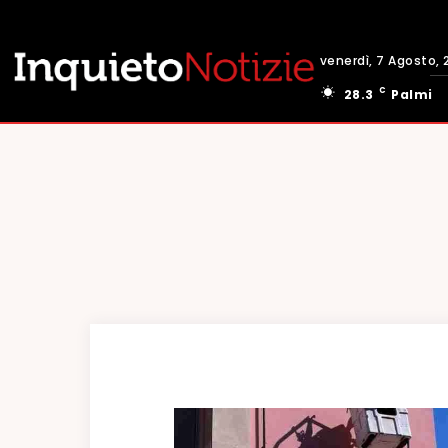
venerdì, 7 Agosto, 
C
28.3
Palmi