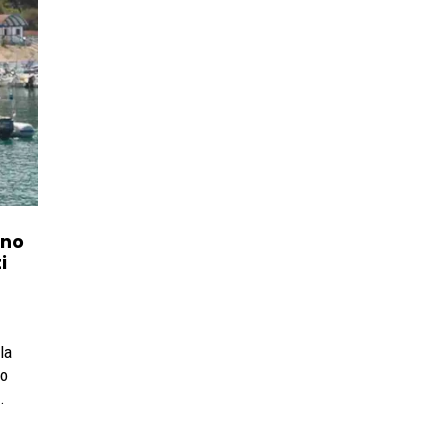
uno
i
la
to
.