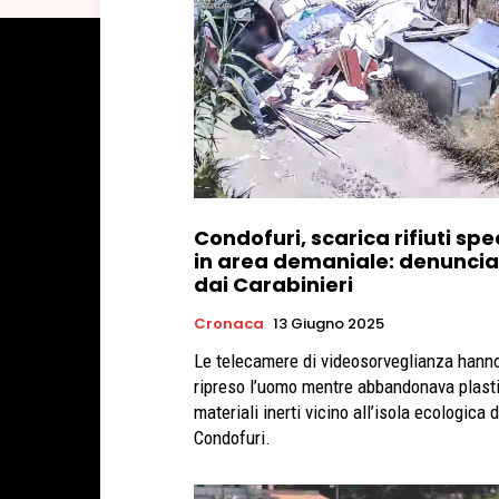
Condofuri, scarica rifiuti spec
in area demaniale: denuncia
dai Carabinieri
Cronaca
13 Giugno 2025
Le telecamere di videosorveglianza hann
ripreso l’uomo mentre abbandonava plast
materiali inerti vicino all’isola ecologica d
Condofuri.