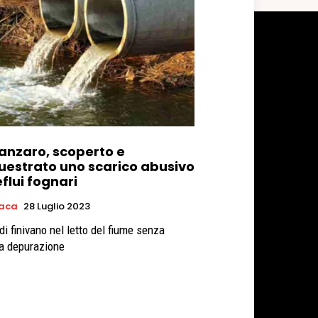
anzaro, scoperto e
uestrato uno scarico abusivo
eflui fognari
aca
28 Luglio 2023
idi finivano nel letto del fiume senza
a depurazione