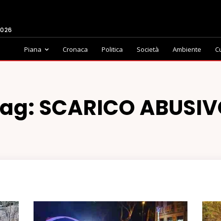
2026
Piana
Cronaca
Politica
Società
Ambiente
C
Tag:
SCARICO ABUSIV