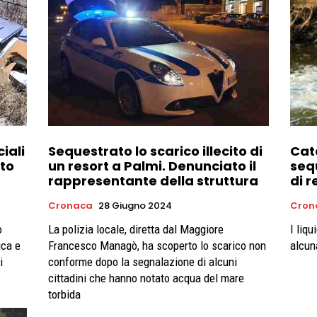
iali
Sequestrato lo scarico illecito di
Cat
to
un resort a Palmi. Denunciato il
seq
rappresentante della struttura
di r
Cronaca
28 Giugno 2024
Cron
o
La polizia locale, diretta dal Maggiore
I liqu
ica e
Francesco Managò, ha scoperto lo scarico non
alcun
i
conforme dopo la segnalazione di alcuni
cittadini che hanno notato acqua del mare
torbida