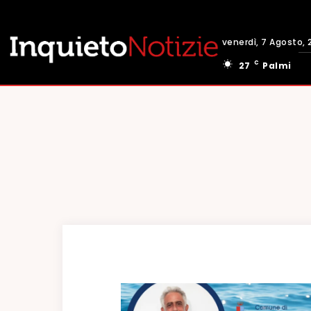
venerdì, 7 Agosto, 
C
27
Palmi