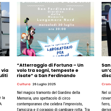
“Atterraggio di Fortuna – Un
San
 via
volo tra sogni, tempeste e
un’
liti
risate” a San Ferdinando
dis
Cultura
26 Luglio 2025
Cron
Nel magico tramonto del Giardino della
Nel s
r la
Memoria, uno spettacolo di circo
rinven
a,
contemporaneo che celebra l’imprevisto,
ferro,
l’amicizia e il coraggio di cambiare rotta. Tra
deriv