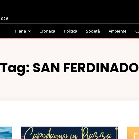
2026
Piana
Cronaca
Politica
Società
Ambiente
C
Tag:
SAN FERDINADO