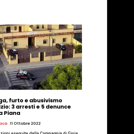
ga, furto e abusivismo
izio: 3 arresti e 5 denunce
la Piana
aca
11 Ottobre 2022
zioni eseguite dalla Compagnia di Gioia