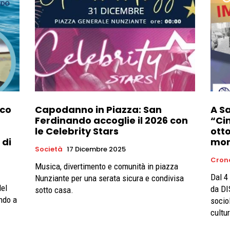
aco
Capodanno in Piazza: San
A S
Ferdinando accoglie il 2026 con
“Ci
le Celebrity Stars
otto
 di
mon
Società
17 Dicembre 2025
Cron
Musica, divertimento e comunità in piazza
Dal 4
Nunziante per una serata sicura e condivisa
del
da DI
sotto casa.
ando a
socio
cultu