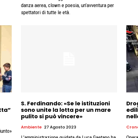
danza aerea, clown e poesia, un’avventura per
spettatori di tutte le età.
S. Ferdinando: «Se le istituzioni
Dro
tta”
sono unite la lotta per un mare
edil
pulito si può vincere»
nel
Ambiente
27 Agosto 2023
Cron
iunto»
L’amministrazione guidata da Luca Gaetano ha
Opera