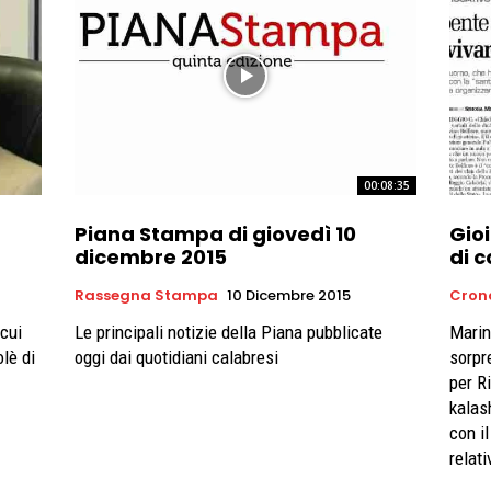
00:08:35
Piana Stampa di giovedì 10
Gioi
dicembre 2015
di c
Rassegna Stampa
10 Dicembre 2015
Cron
cui
Le principali notizie della Piana pubblicate
Marin
olè di
oggi dai quotidiani calabresi
sorpr
per Ri
kalas
con i
relat