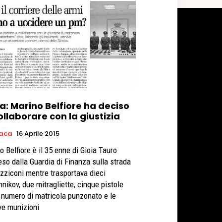
a: Marino Belfiore ha deciso
ollaborare con la giustizia
aca
16 Aprile 2015
o Belfiore è il 35 enne di Gioia Tauro
eso dalla Guardia di Finanza sulla strada
zziconi mentre trasportava dieci
hnikov, due mitragliette, cinque pistole
l numero di matricola punzonato e le
ive munizioni