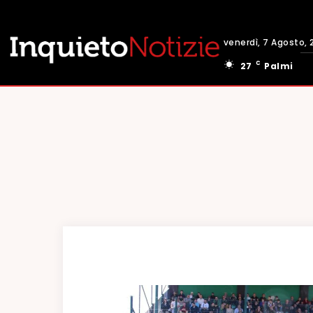
venerdì, 7 Agosto, 
C
27
Palmi