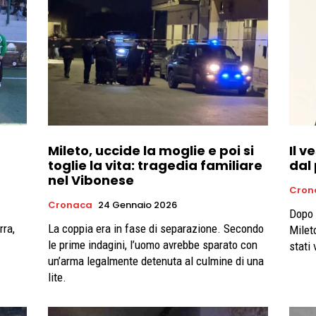
Mileto, uccide la moglie e poi si
Il v
toglie la vita: tragedia familiare
dal 
nel Vibonese
Cron
Cronaca
24 Gennaio 2026
Dopo i
rra,
La coppia era in fase di separazione. Secondo
Milet
le prime indagini, l’uomo avrebbe sparato con
stati 
un’arma legalmente detenuta al culmine di una
lite.