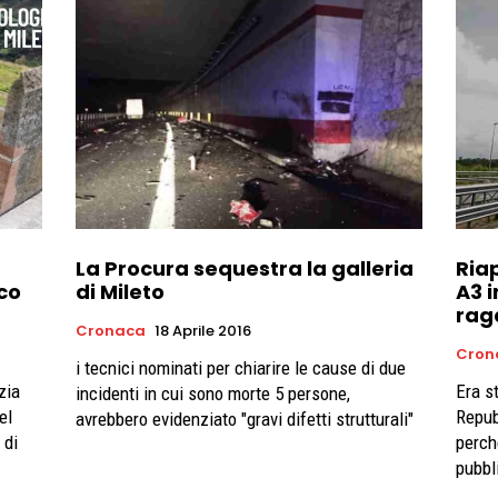
La Procura sequestra la galleria
Riap
rco
di Mileto
A3 i
rag
Cronaca
18 Aprile 2016
Cron
i tecnici nominati per chiarire le cause di due
zia
Era s
incidenti in cui sono morte 5 persone,
el
Repub
avrebbero evidenziato "gravi difetti strutturali"
 di
perch
pubbl