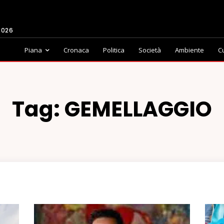
2026
Piana
Cronaca
Politica
Società
Ambiente
C
Tag:
GEMELLAGGIO