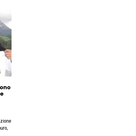
cono
 e
azione
auro,