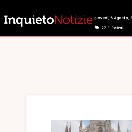
giovedì, 6 Agosto, 
C
27
Palmi