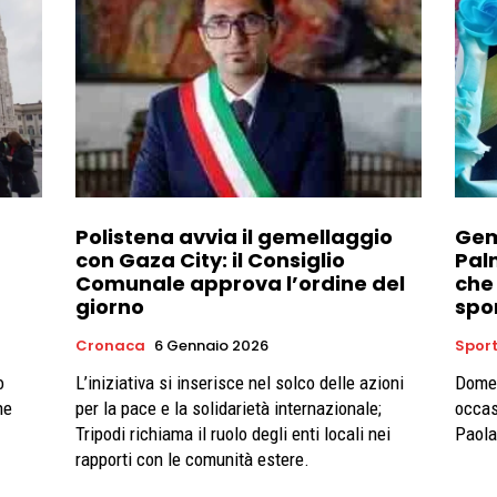
Polistena avvia il gemellaggio
Gem
con Gaza City: il Consiglio
Pal
Comunale approva l’ordine del
che 
giorno
spor
Cronaca
6 Gennaio 2026
Spor
o
L’iniziativa si inserisce nel solco delle azioni
Domen
ne
per la pace e la solidarietà internazionale;
occas
Tripodi richiama il ruolo degli enti locali nei
Paolan
rapporti con le comunità estere.