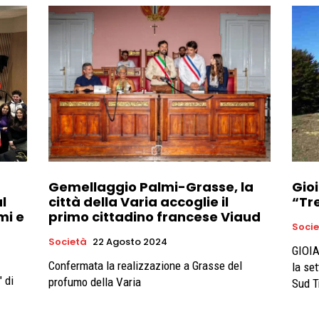
Gemellaggio Palmi-Grasse, la
Gio
l
città della Varia accoglie il
“Tr
mi e
primo cittadino francese Viaud
Soci
Società
22 Agosto 2024
GIOIA
Confermata la realizzazione a Grasse del
la se
" di
profumo della Varia
Sud Tr