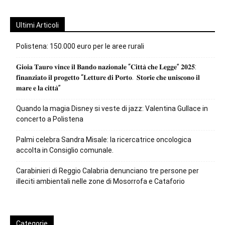
Ultimi Articoli
Polistena: 150.000 euro per le aree rurali
𝐆𝐢𝐨𝐢𝐚 𝐓𝐚𝐮𝐫𝐨 𝐯𝐢𝐧𝐜𝐞 𝐢𝐥 𝐁𝐚𝐧𝐝𝐨 𝐧𝐚𝐳𝐢𝐨𝐧𝐚𝐥𝐞 “𝐂𝐢𝐭𝐭𝐚̀ 𝐜𝐡𝐞 𝐋𝐞𝐠𝐠𝐞” 𝟐𝟎𝟐𝟓:
𝐟𝐢𝐧𝐚𝐧𝐳𝐢𝐚𝐭𝐨 𝐢𝐥 𝐩𝐫𝐨𝐠𝐞𝐭𝐭𝐨 “𝐋𝐞𝐭𝐭𝐮𝐫𝐞 𝐝𝐢 𝐏𝐨𝐫𝐭𝐨. 𝐒𝐭𝐨𝐫𝐢𝐞 𝐜𝐡𝐞 𝐮𝐧𝐢𝐬𝐜𝐨𝐧𝐨 𝐢𝐥
𝐦𝐚𝐫𝐞 𝐞 𝐥𝐚 𝐜𝐢𝐭𝐭𝐚̀”
Quando la magia Disney si veste di jazz: Valentina Gullace in
concerto a Polistena
Palmi celebra Sandra Misale: la ricercatrice oncologica
accolta in Consiglio comunale.
Carabinieri di Reggio Calabria denunciano tre persone per
illeciti ambientali nelle zone di Mosorrofa e Cataforio
Categorie