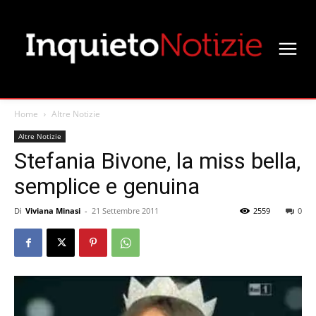
Home
Altre Notizie
Altre Notizie
Stefania Bivone, la miss bella,
semplice e genuina
Di
Viviana Minasi
-
21 Settembre 2011
2559
0