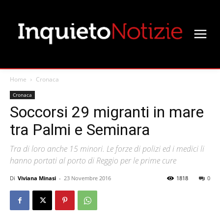
Home
Cronaca
Cronaca
Soccorsi 29 migranti in mare
tra Palmi e Seminara
Tra di loro anche 15 minori. Le forze di polizi ed i medici li
hanno portati al porto di Reggio per le prime cure
Di
Viviana Minasi
-
23 Novembre 2016
1818
0