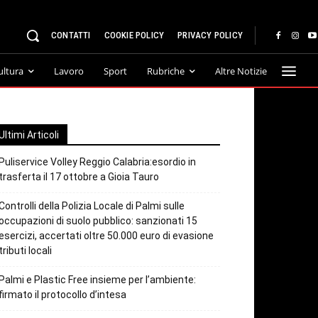
CONTATTI
COOKIE POLICY
PRIVACY POLICY
ultura
Lavoro
Sport
Rubriche
Altre Notizie
Ultimi Articoli
Puliservice Volley Reggio Calabria:esordio in
trasferta il 17 ottobre a Gioia Tauro
Controlli della Polizia Locale di Palmi sulle
occupazioni di suolo pubblico: sanzionati 15
esercizi, accertati oltre 50.000 euro di evasione
tributi locali
Palmi e Plastic Free insieme per l’ambiente:
firmato il protocollo d’intesa