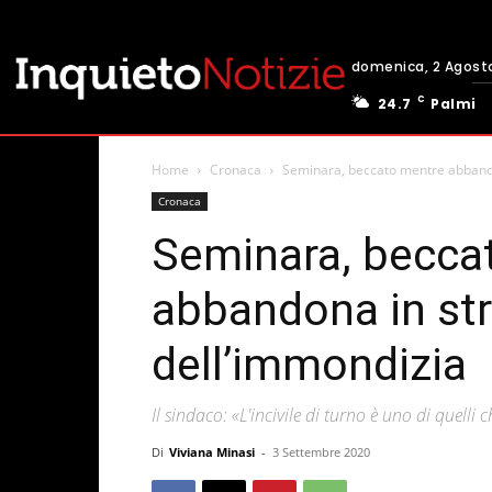
domenica, 2 Agost
C
24.7
Palmi
Home
Cronaca
Seminara, beccato mentre abbando
Cronaca
Seminara, becca
abbandona in st
dell’immondizia
Il sindaco: «L'incivile di turno è uno di quelli
Di
Viviana Minasi
-
3 Settembre 2020