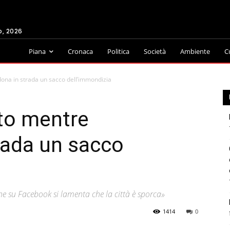
o, 2026
Piana
Cronaca
Politica
Società
Ambiente
C
na in strada un sacco dell’immondizia
to mentre
rada un sacco
 che su Facebook si lamenta che la città è sporca»
1414
0