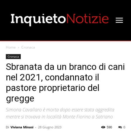
Home
Cronaca
Cronaca
Sbranata da un branco di cani
nel 2021, condannato il
pastore proprietario del
gregge
Simona Cavallaro è morta dopo essere stata aggredita
mentre si trovava in località Monte Fiorino a Satriano
Di
Viviana Minasi
-
28 Giugno 2023
590
0