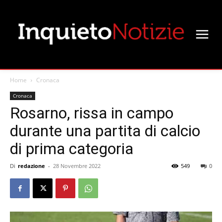
Home
Cronaca
Cronaca
Rosarno, rissa in campo
durante una partita di calcio
di prima categoria
Di
redazione
-
28 Novembre 2022
549
0