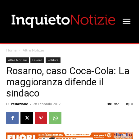
Home
Altre Notizie
Altre Notizie
Lavoro
Politica
Rosarno, caso Coca-Cola: La
maggioranza difende il
sindaco
Di
redazione
-
28 Febbraio 2012
782
0