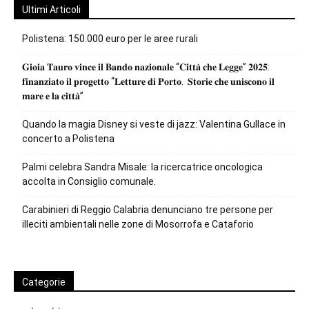
Ultimi Articoli
Polistena: 150.000 euro per le aree rurali
𝐆𝐢𝐨𝐢𝐚 𝐓𝐚𝐮𝐫𝐨 𝐯𝐢𝐧𝐜𝐞 𝐢𝐥 𝐁𝐚𝐧𝐝𝐨 𝐧𝐚𝐳𝐢𝐨𝐧𝐚𝐥𝐞 “𝐂𝐢𝐭𝐭𝐚̀ 𝐜𝐡𝐞 𝐋𝐞𝐠𝐠𝐞” 𝟐𝟎𝟐𝟓:
𝐟𝐢𝐧𝐚𝐧𝐳𝐢𝐚𝐭𝐨 𝐢𝐥 𝐩𝐫𝐨𝐠𝐞𝐭𝐭𝐨 “𝐋𝐞𝐭𝐭𝐮𝐫𝐞 𝐝𝐢 𝐏𝐨𝐫𝐭𝐨. 𝐒𝐭𝐨𝐫𝐢𝐞 𝐜𝐡𝐞 𝐮𝐧𝐢𝐬𝐜𝐨𝐧𝐨 𝐢𝐥
𝐦𝐚𝐫𝐞 𝐞 𝐥𝐚 𝐜𝐢𝐭𝐭𝐚̀”
Quando la magia Disney si veste di jazz: Valentina Gullace in
concerto a Polistena
Palmi celebra Sandra Misale: la ricercatrice oncologica
accolta in Consiglio comunale.
Carabinieri di Reggio Calabria denunciano tre persone per
illeciti ambientali nelle zone di Mosorrofa e Cataforio
Categorie