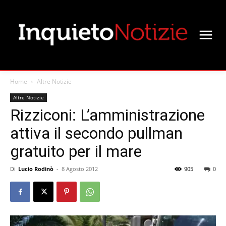
Home
Altre Notizie
Altre Notizie
Rizziconi: L’amministrazione
attiva il secondo pullman
gratuito per il mare
Di
Lucio Rodinò
-
8 Agosto 2012
905
0