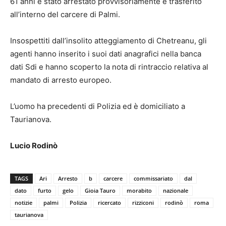
61 anni è stato arrestato provvisoriamente e trasferito
all’interno del carcere di Palmi.
Insospettiti dall’insolito atteggiamento di Chetreanu, gli
agenti hanno inserito i suoi dati anagrafici nella banca
dati Sdi e hanno scoperto la nota di rintraccio relativa al
mandato di arresto europeo.
L’uomo ha precedenti di Polizia ed è domiciliato a
Taurianova.
Lucio Rodinò
TAGS
Ari
Arresto
b
carcere
commissariato
dal
dato
furto
gelo
Gioia Tauro
morabito
nazionale
notizie
palmi
Polizia
ricercato
rizziconi
rodinò
roma
taurianova