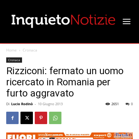
Home
Cronaca
Cronaca
Rizziconi: fermato un uomo
ricercato in Romania per
furto aggravato
Di
Lucio Rodinò
-
10 Giugno 2013
2651
0