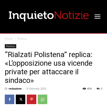
Home
Politica
Politica
“Rialzati Polistena” replica:
«L’opposizione usa vicende
private per attaccare il
sindaco»
Di
redazione
-
15 Gennaio 2023
414
0