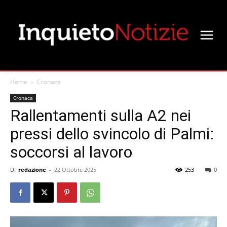
Home
Cronaca
Cronaca
Rallentamenti sulla A2 nei
pressi dello svincolo di Palmi:
soccorsi al lavoro
Di
redazione
-
22 Ottobre 2025
253
0