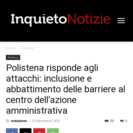
Home
Politica
Politica
Polistena risponde agli
attacchi: inclusione e
abbattimento delle barriere al
centro dell’azione
amministrativa
Di
redazione
-
25 Novembre 2025
53
0