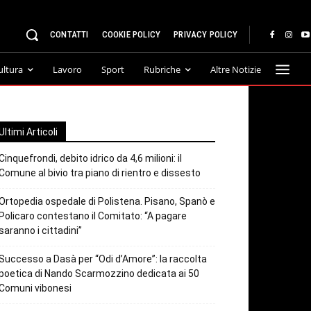
CONTATTI
COOKIE POLICY
PRIVACY POLICY
ultura
Lavoro
Sport
Rubriche
Altre Notizie
Ultimi Articoli
Cinquefrondi, debito idrico da 4,6 milioni: il
Comune al bivio tra piano di rientro e dissesto
Ortopedia ospedale di Polistena. Pisano, Spanò e
Policaro contestano il Comitato: “A pagare
saranno i cittadini”
Successo a Dasà per “Odi d’Amore”: la raccolta
poetica di Nando Scarmozzino dedicata ai 50
Comuni vibonesi