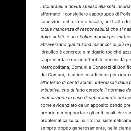
intollerabili e dovuti spesso alla sola incuri
affermato il consigliere capogruppo di Poli
condizioni del torrente Vacale, nel tratto 
totale mancanza di responsabilità che si nasc
Agire subito è un obbligo morale per metter
attraversano quella zona ma ancor di più le
idraulico è concreto e mitigarlo (poiché az
rappresentare una indifferibile necessità per t
Metropolitana, Comuni e Consorzi di Bonific
dei Comuni, risultino insufficienti per ridur
all’interno di centri abitati, interessati dal
arbustiva, che di fatto ostacola il normale 
esondazione in caso di superamento dei livell
come evidenziato da un apposito bando predi
proprio per supportare gli enti locali che vi
problematica su cui si ritorna, sistematicam
sempre troppo generosamente, nella cleme