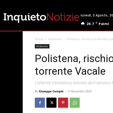
lunedì, 3 Agosto, 2
C
25.7
Palmi
Home
Ambiente
Polistena, rischio eco-idraulico pe
Ambiente
Polistena, rischio
torrente Vacale
L'allarme (l'ennesimo) lanciato da Francesco 
Di
Giuseppe Campisi
-
17 Novembre 2023