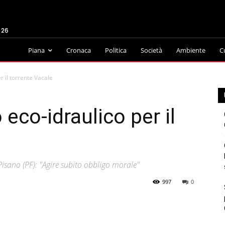
026
Piana
Cronaca
Politica
Società
Ambiente
C
r il torrente Vacale
 eco-idraulico per il
Pisano (PF): "Agire subito obbligo morale"
997
0