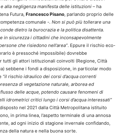
a e alla negligenza manifesta delle istituzioni –
ha
stena Futura,
Francesco Pisano
, parlando proprio delle
di competenza comunale
-. Non si può più tollerare una
onde dietro la burocrazia e la politica disattenta.
e in sicurezza i cittadini che inconsapevolmente
 persone che risiedono nell’area”
. Eppure il rischio eco-
zerarlo è pressoché impossibile) dovrebbe
utti gli attori istituzionali coinvolti (Regione, Città
a) sebbene i fondi a disposizione, in particolar modo
re
“il rischio idraulico dei corsi d’acqua correnti
la presenza di vegetazione naturale, arborea ed
deflusso delle acque, potendo causare fenomeni di
i idrometrici critici lungo i corsi d’acqua interessati”
sposto nel 2021 dalla Città Metropolitana istituito
vono, in prima linea, l’aspetto terminale di una annosa
ente, ad ogni inizio di stagione invernale confidando,
nza della natura e nella buona sorte.