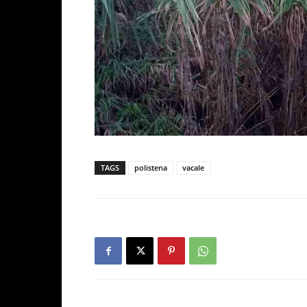
TAGS
polistena
vacale