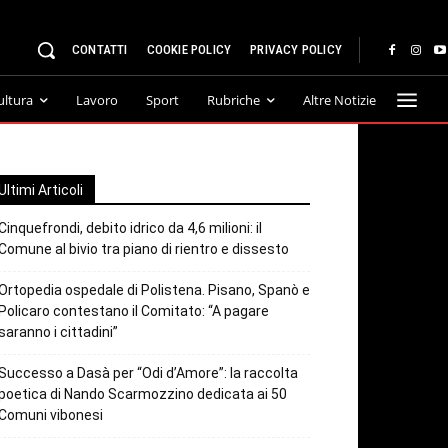
CONTATTI
COOKIE POLICY
PRIVACY POLICY
ultura
Lavoro
Sport
Rubriche
Altre Notizie
Ultimi Articoli
Cinquefrondi, debito idrico da 4,6 milioni: il
Comune al bivio tra piano di rientro e dissesto
Ortopedia ospedale di Polistena. Pisano, Spanò e
Policaro contestano il Comitato: “A pagare
saranno i cittadini”
Successo a Dasà per “Odi d’Amore”: la raccolta
poetica di Nando Scarmozzino dedicata ai 50
Comuni vibonesi