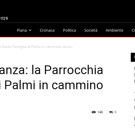
2026
Piana
Cronaca
Politica
Società
Ambiente
C
a Santa Famiglia di Palmi in cammino verso...
ranza: la Parrocchia
i Palmi in cammino
146
0