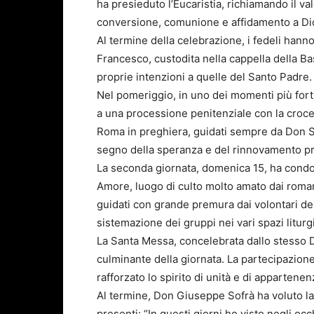
ha presieduto l’Eucaristia, richiamando il v
conversione, comunione e affidamento a Di
Al termine della celebrazione, i fedeli hann
Francesco, custodita nella cappella della B
proprie intenzioni a quelle del Santo Padre.
Nel pomeriggio, in uno dei momenti più forti
a una processione penitenziale con la croce 
Roma in preghiera, guidati sempre da Don So
segno della speranza e del rinnovamento pr
La seconda giornata, domenica 15, ha condott
Amore, luogo di culto molto amato dai romani e
guidati con grande premura dai volontari del 
sistemazione dei gruppi nei vari spazi liturgi
La Santa Messa, concelebrata dallo stesso
culminante della giornata. La partecipazione
rafforzato lo spirito di unità e di appartenen
Al termine, Don Giuseppe Sofrà ha voluto la
presenti: “In questi giorni ho visto negli occ