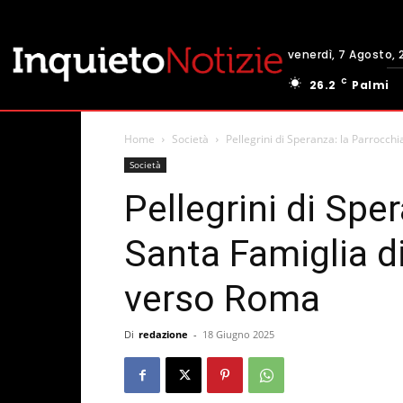
venerdì, 7 Agosto, 
C
26.2
Palmi
Home
Società
Pellegrini di Speranza: la Parrocchi
Società
Pellegrini di Spe
Santa Famiglia d
verso Roma
Di
redazione
-
18 Giugno 2025