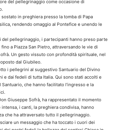
alore del pellegrinaggio come occasione di
o.
o sostato in preghiera presso la tomba di Papa
asilica, rendendo omaggio al Pontefice e unendo le
 del pellegrinaggio, i partecipanti hanno preso parte
fino a Piazza San Pietro, attraversando le vie di
frà. Un gesto vissuto con profondità spirituale, nel
oposto dal Giubileo.
o i pellegrini al suggestivo Santuario del Divino
 dai fedeli di tutta Italia. Qui sono stati accolti e
Santuario, che hanno facilitato l’ingresso e la
ci.
 Don Giuseppe Sofrà, ha rappresentato il momento
 intensa, i canti, la preghiera condivisa, hanno
za che ha attraversato tutto il pellegrinaggio.
sciare un messaggio che ha toccato i cuori dei
hi dei nostri fedeli la bellezza del sentirsi Chiesa in