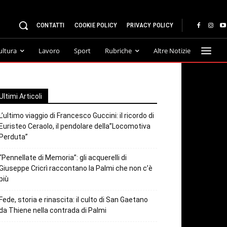
CONTATTI
COOKIE POLICY
PRIVACY POLICY
ultura
Lavoro
Sport
Rubriche
Altre Notizie
Ultimi Articoli
L’ultimo viaggio di Francesco Guccini: il ricordo di
Euristeo Ceraolo, il pendolare della”Locomotiva
Perduta”
“Pennellate di Memoria”: gli acquerelli di
Giuseppe Cricrì raccontano la Palmi che non c’è
più
Fede, storia e rinascita: il culto di San Gaetano
da Thiene nella contrada di Palmi