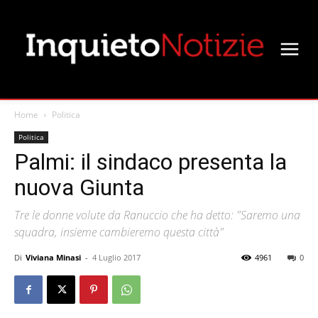
Home
Politica
Politica
Palmi: il sindaco presenta la
nuova Giunta
Tre le donne volute da Ranuccio che ha detto: "Saremo una
squadra, insieme cambieremo questa città"
Di
Viviana Minasi
-
4 Luglio 2017
4961
0