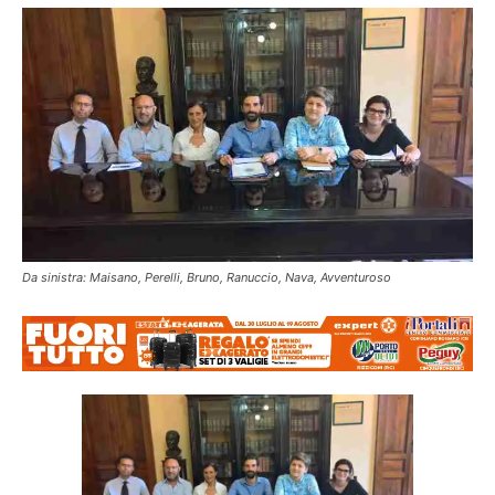
Da sinistra: Maisano, Perelli, Bruno, Ranuccio, Nava, Avventuroso