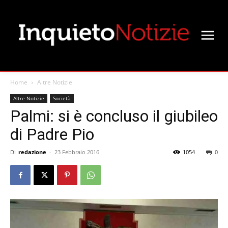
Home
Altre Notizie
Altre Notizie
Società
Palmi: si è concluso il giubileo
di Padre Pio
Di
redazione
-
23 Febbraio 2016
1054
0