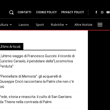
CONTATTI
COOKIE POLICY
PRIVACY POLICY
ultura
Lavoro
Sport
Rubriche
Altre Notizie
Ultimi Articoli
L’ultimo viaggio di Francesco Guccini: il ricordo di
Euristeo Ceraolo, il pendolare della”Locomotiva
Perduta”
“Pennellate di Memoria”: gli acquerelli di
Giuseppe Cricrì raccontano la Palmi che non c’è
più
Fede, storia e rinascita: il culto di San Gaetano
da Thiene nella contrada di Palmi