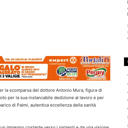
per la scomparsa del dottore Antonio Mura, figura di
noto per la sua instancabile dedizione al lavoro e per
arico di Palmi, autentica eccellenza della sanità
a un impegno costante verso i pazienti e da una visione