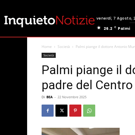
venerdì, 7 Agosto, 
C
26.2
Palmi
Home
Società
Palmi piange il dottore Antonio Mur
Società
Palmi piange il 
padre del Centro
Di
BEA
-
22 Novembre 2025