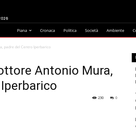
2026
Piana
Cronaca
Politica
Società
Ambiente
C
a, padre del Centro Iperbarico
dottore Antonio Mura,
 Iperbarico
230
0