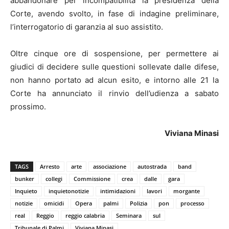
abbandonare per incompatibilità la presidenza della
Corte, avendo svolto, in fase di indagine preliminare,
l’interrogatorio di garanzia al suo assistito.
Oltre cinque ore di sospensione, per permettere ai
giudici di decidere sulle questioni sollevate dalle difese,
non hanno portato ad alcun esito, e intorno alle 21 la
Corte ha annunciato il rinvio dell’udienza a sabato
prossimo.
Viviana Minasi
TAGS
Arresto
arte
associazione
autostrada
band
bunker
collegi
Commissione
crea
dalle
gara
Inquieto
inquietonotizie
intimidazioni
lavori
morgante
notizie
omicidi
Opera
palmi
Polizia
pon
processo
real
Reggio
reggio calabria
Seminara
sul
Tribunale di Palmi
Viviana Minasi