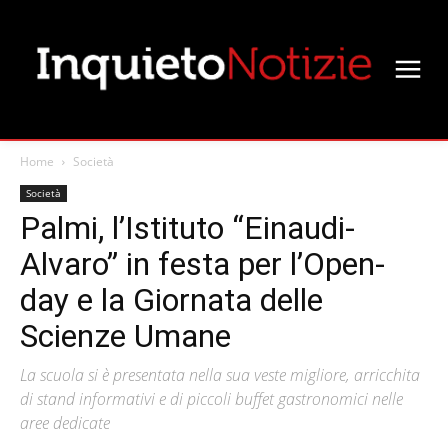
Home
Società
Società
Palmi, l’Istituto “Einaudi-
Alvaro” in festa per l’Open-
day e la Giornata delle
Scienze Umane
La scuola si è presentata nella sua veste migliore, arricchita
di stand informativi e di piccoli buffet gastronomici nelle
aree dedicate